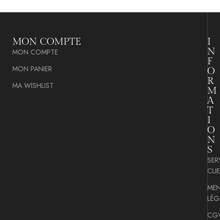
MON COMPTE
I
N
MON COMPTE
F
MON PANIER
O
R
MA WISHLIST
M
A
T
I
O
N
S
SER
CLI
MEN
LÉG
CG