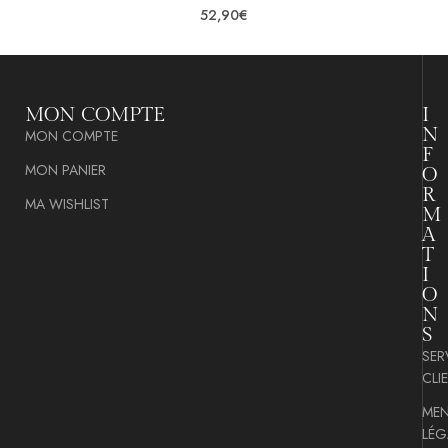
52,90
€
MON COMPTE
I
N
MON COMPTE
F
MON PANIER
O
R
MA WISHLIST
M
A
T
I
O
N
S
SER
CLI
MEN
LÉG