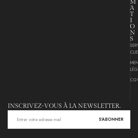
M
A
T
I
O
N
S
SER
CLI
MEN
LÉG
CG
INSCRIVEZ-VOUS À LA NEWSLETTER.
S'ABONNER