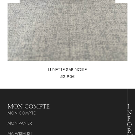
LUNETTE SAB NOIRE
52,90
€
MON COMPTE
I
N
MON COMPTE
F
MON PANIER
O
R
MA WISHLIST