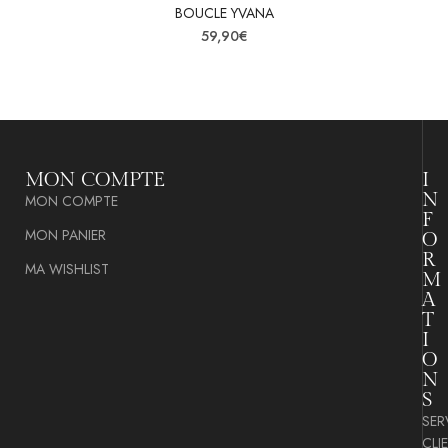
BOUCLE YVANA
59,90
€
MON COMPTE
I
N
MON COMPTE
F
MON PANIER
O
R
MA WISHLIST
M
A
T
I
O
N
S
SER
CLI