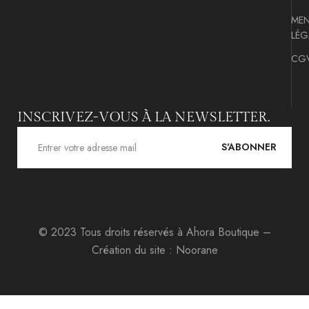
MEN
LÉG
CG
INSCRIVEZ-VOUS À LA NEWSLETTER.
S'ABONNER
© 2023 Tous droits réservés à
Ahora Boutique
–
Création du site :
Noorane