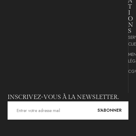
A
T
I
O
N
S
SER
CLI
MEN
LÉG
CG
INSCRIVEZ-VOUS À LA NEWSLETTER.
S'ABONNER