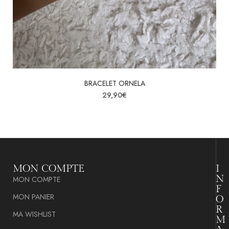
BRACELET ORNELA
29,90
€
MON COMPTE
I
N
MON COMPTE
F
MON PANIER
O
R
MA WISHLIST
M