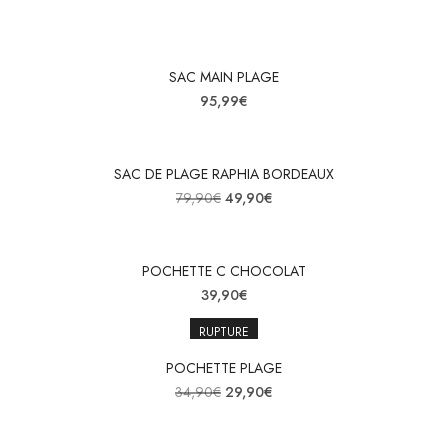
SAC MAIN PLAGE
95,99
€
SAC DE PLAGE RAPHIA BORDEAUX
Le prix initial était : 79,90€.
Le prix actuel est : 49,90€.
79,90
€
49,90
€
POCHETTE C CHOCOLAT
39,90
€
RUPTURE
POCHETTE PLAGE
Le prix initial était : 34,90€.
Le prix actuel est : 29,90€.
34,90
€
29,90
€