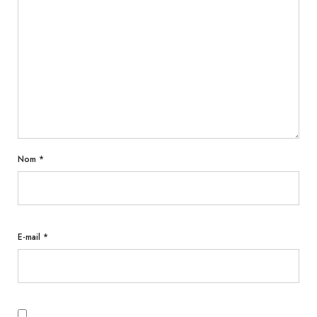
Nom
*
E-mail
*