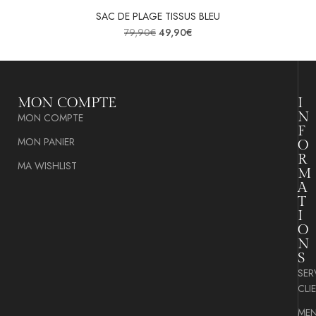
SAC DE PLAGE TISSUS BLEU
79,90
€
49,90
€
MON COMPTE
I
N
MON COMPTE
F
MON PANIER
O
R
MA WISHLIST
M
A
T
I
O
N
S
SER
CLI
MEN