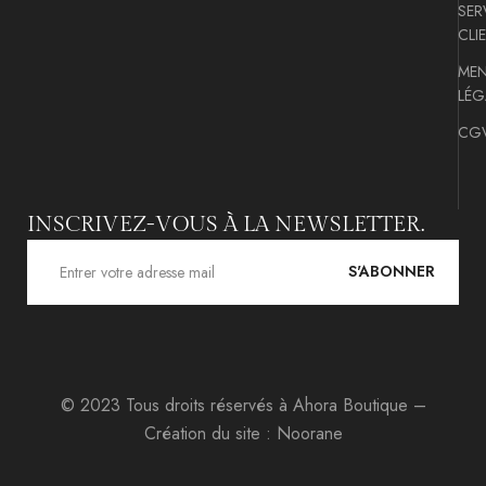
SER
CLI
MEN
LÉG
CG
INSCRIVEZ-VOUS À LA NEWSLETTER.
S'ABONNER
© 2023 Tous droits réservés à
Ahora Boutique
–
Création du site :
Noorane