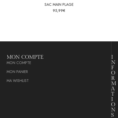
SAC MAIN PLAGE
95,99
€
MON COMPTE
I
N
MON COMPTE
F
MON PANIER
O
R
MA WISHLIST
M
A
T
I
O
N
S