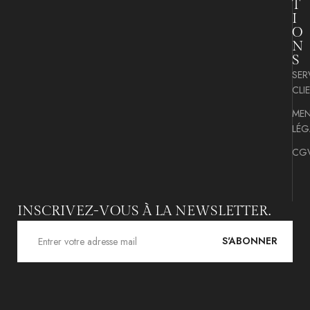
T
I
O
N
S
SER
CLI
MEN
LÉG
CG
INSCRIVEZ-VOUS À LA NEWSLETTER.
S'ABONNER