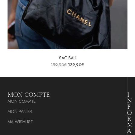
SAC BALI
159,90
€
139,90
€
MON COMPTE
I
N
MON COMPTE
F
MON PANIER
O
R
MA WISHLIST
M
A